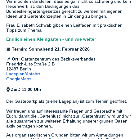
Wir möchten darstellen, dass es gar nicht so schwierig und kein
Hexenwerk ist, den Bedingungen des
Bundeskleingartengesetzes gerecht zu werden mit eigenen
Ideen und Gartenkonzepten in Einklang zu bringen.
Frau Elisabeth Schwab gibt einen Leitfaden mit praktischen
Tipps zum Thema
Endlich einen Kleingarten - und wie weiter
📅 Termin:
Sonnabend 21
. Februar 2026
📌 Ort:
Gartenzentrum des Bezirksverbandes
Friedrich-List-Straße 2 B
12487 Berlin
Lageplan/Anfahrt
GoogleMaps
⌚ Zeit:
11.00 Uhr
Der Gästeparkplatz (siehe Lageplan) ist zum Termin geöffnet.
Wir freuen uns auf interessante Fragen und Gespräche mit
Euch, damit die „Gartenlust“ nicht zur „Gartenfrust“ wird und wir
alle zusammen zur weiteren Erhaltung unserer grünen Oasen
aktiv beitragen können..
Aus organisatorischen Gründen bitten wir um Anmeldungen